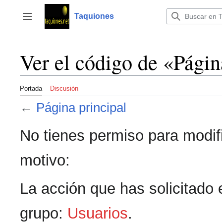
Ir
al
Taquiones
Mostrar u ocultar la barra lateral
contenido
Ver el código de «Págin
Portada
Discusión
←
Página principal
No tienes permiso para modifi
motivo:
La acción que has solicitado e
grupo:
Usuarios
.